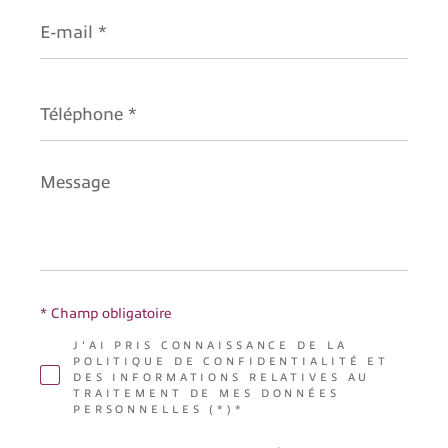
E-
mail
*
Téléphone
*
Message
*
* Champ obligatoire
J'AI PRIS CONNAISSANCE DE LA
POLITIQUE DE CONFIDENTIALITÉ ET
DES INFORMATIONS RELATIVES AU
TRAITEMENT DE MES DONNÉES
PERSONNELLES (*)*