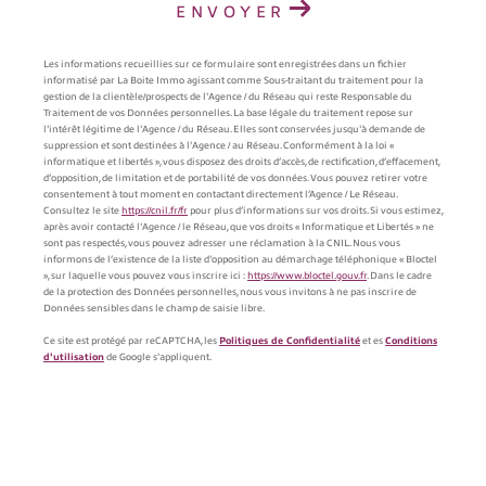
ENVOYER
Les informations recueillies sur ce formulaire sont enregistrées dans un fichier
informatisé par La Boite Immo agissant comme Sous-traitant du traitement pour la
gestion de la clientèle/prospects de l'Agence / du Réseau qui reste Responsable du
Traitement de vos Données personnelles. La base légale du traitement repose sur
l'intérêt légitime de l'Agence / du Réseau. Elles sont conservées jusqu'à demande de
suppression et sont destinées à l'Agence / au Réseau. Conformément à la loi «
informatique et libertés », vous disposez des droits d’accès, de rectification, d’effacement,
d’opposition, de limitation et de portabilité de vos données. Vous pouvez retirer votre
consentement à tout moment en contactant directement l’Agence / Le Réseau.
Consultez le site
https://cnil.fr/fr
pour plus d’informations sur vos droits. Si vous estimez,
après avoir contacté l'Agence / le Réseau, que vos droits « Informatique et Libertés » ne
sont pas respectés, vous pouvez adresser une réclamation à la CNIL. Nous vous
informons de l’existence de la liste d'opposition au démarchage téléphonique « Bloctel
», sur laquelle vous pouvez vous inscrire ici :
https://www.bloctel.gouv.fr
. Dans le cadre
de la protection des Données personnelles, nous vous invitons à ne pas inscrire de
Données sensibles dans le champ de saisie libre.
Ce site est protégé par reCAPTCHA, les
Politiques de Confidentialité
et es
Conditions
d'utilisation
de Google s'appliquent.