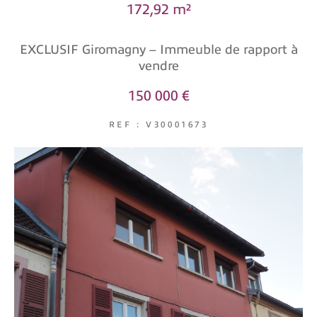
172,92 m²
COUPS DE COEUR
EXCLUSIVITÉS
NOUVEAUTÉS
EXCLUSIF Giromagny – Immeuble de rapport à
vendre
150 000 €
RECHERCHER
REF : V30001673