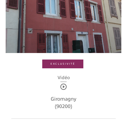
Budget
Budget
Surface
Surface
Pièces
Pièces
EXCLUSIVITÉ
Référence
Vidéo
AFFINER LES CRITÈRES
Giromagny
(90200)
TERRASSE
PARKING
PISCINE
FILTRER PAR