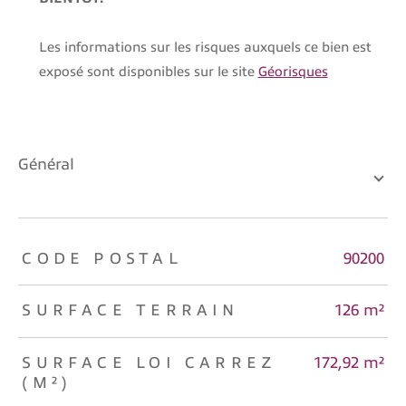
Les informations sur les risques auxquels ce bien est
exposé sont disponibles sur le site
Géorisques
général
TRAD_ZEPHYR_Caracteristique
TRAD_ZEPHYR_Valeurs
CODE POSTAL
90200
SURFACE TERRAIN
126 m²
SURFACE LOI CARREZ
172,92 m²
(M²)