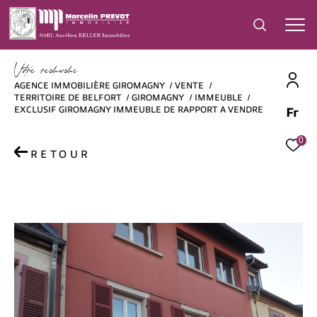
V
o
r
e
r
e
c
e
c
e
AGENCE IMMOBILIÈRE GIROMAGNY
VENTE
TERRITOIRE DE BELFORT
GIROMAGNY
IMMEUBLE
EXCLUSIF GIROMAGNY IMMEUBLE DE RAPPORT A VENDRE
Fr
Effectuer une recherche
et trouver le bien qui correspond à vos
0
critères
RETOUR
Type
d'offre
Vente
Type
de
Type de bien
bien
Ville