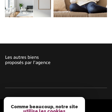
COUPS DE COEUR
EXCLUSIVITÉS
NOUVEAUTÉS
RECHERCHER
Les autres biens
proposés par l'agence
Comme beaucoup, notre site
ADHÉRENTS
utilise les cookies