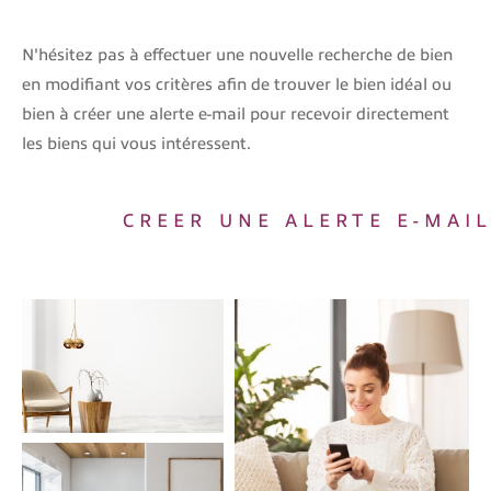
Budget
N'hésitez pas à effectuer une nouvelle recherche de bien
Budget
en modifiant vos critères afin de trouver le bien idéal ou
bien à créer une alerte e-mail pour recevoir directement
Surface
Surface
les biens qui vous intéressent.
Pièces
Pièces
CREER UNE ALERTE E-MAI
Référence
AFFINER LES CRITÈRES
TERRASSE
PARKING
PISCINE
FILTRER PAR