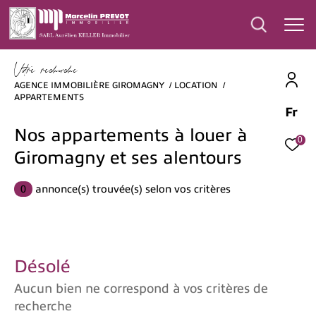
V
o
r
e
r
e
c
e
c
e
AGENCE IMMOBILIÈRE GIROMAGNY
LOCATION
APPARTEMENTS
Fr
Effectuer une recherche
Nos appartements à louer à
et trouver le bien qui correspond à vos
0
critères
Giromagny et ses alentours
0
annonce(s) trouvée(s) selon vos critères
Type
d'offre
Type d'offre
Type
de
Type de bien
Désolé
bien
Aucun bien ne correspond à vos critères de
Ville
recherche